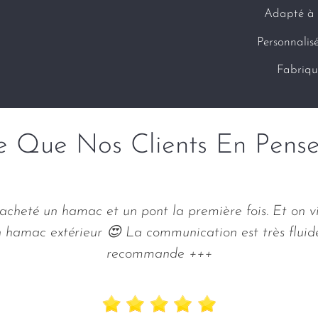
Adapté à v
Personnalis
Fabriqu
e Que Nos Clients En Pense
cheté un hamac et un pont la première fois. Et on v
n hamac extérieur 😍 La communication est très flui
recommande +++