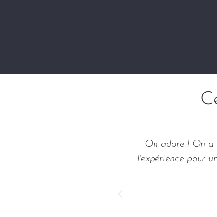
C
out très talentueuse ! Un
On adore ! On a a
l'expérience pour u