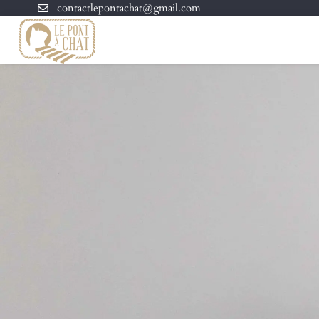
contactlepontachat@gmail.com