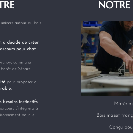
TRE
NOTRE
univers autour du bois
r
, a décidé de créer
arcours pour chat.
 Brunoy, commune
 Forêt de Sénart.
ité
pour proposer à
urable
.
besoins instinctifs
Matériau
parcours s’intégrera à
nvironnement pour le
Bois massif franç
Conçu pour